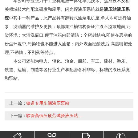
本公司专业致力于工业机电液一体化单元技术、焦成技术及相
关领域技术的配套研发和应用。闪光焊液压系统就是
液压站液压系
统
中其中一种产品，此产品具有翻转式油泵电机座,单人即可进行油
泵、滤油器的维护及更换；顶部集油槽结构保证油液不溢散地面,污
染环境；大清洗窗口,便于油箱内部清洁；全密封结构,即使在恶劣的
粉尘环境中,污染物也不能进入油箱；内外表面经酸洗后,高温喷塑处
理,不锈蚀，不剥落等特点。
本公司还能为电力、轻化、治金、船舶、军工、建材、游乐、
铁道、运输、制造等各行业生产和配套各种非标、标准的液压系统
和泵站。
上一篇：
铁道专用车辆液压泵站
下一篇：
软管高低压疲劳试验液压站...