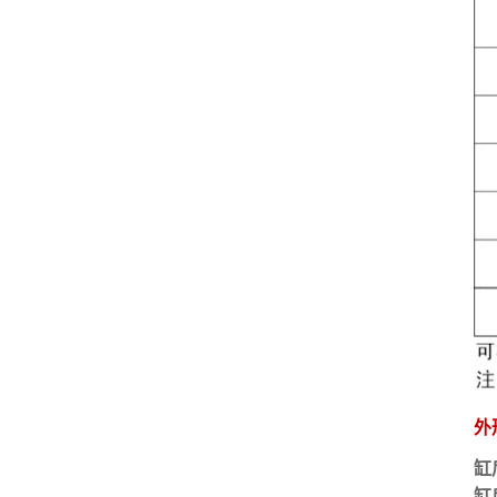
外
缸
缸