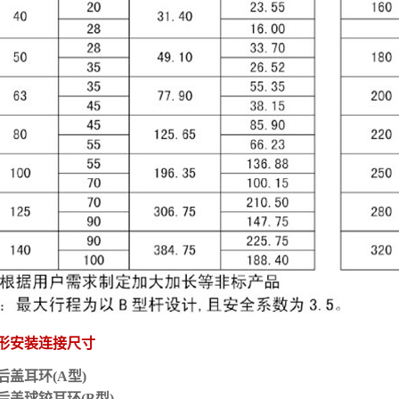
形安装连接尺寸
后盖耳环(A型)
后盖球铰耳环(B型)