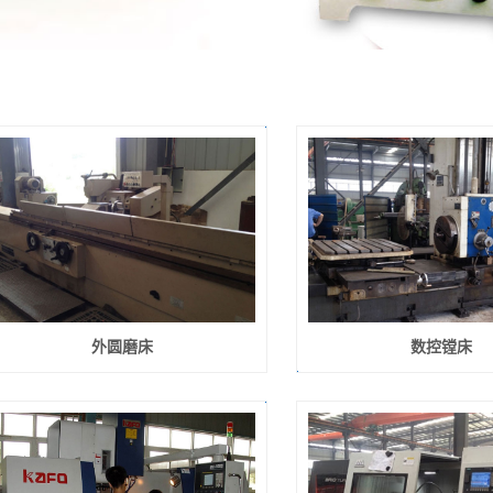
外圆磨床
数控镗床