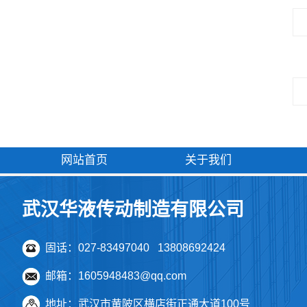
网站首页
关于我们
武汉华液传动制造有限公司
固话：027-83497040 13808692424
邮箱：1605948483@qq.com
地址：武汉市黄陂区横店街正通大道100号