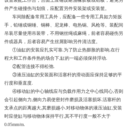
设置装配工作台，台面上应铺设耐油橡胶板或铝板，避免另
件产生碰撞伤与划痕，应配置另件安装架或安装筐。
车间除配备常用工具外，应配备一些专用工具如力矩扳
手，铅锤或铜锤、铜棒、尼龙棒、电热锅、风枪等。装配间
吊装尽量使用吊装带，不用钢丝绳或麻绳，前者容易碰伤另
件或器具，后者容易产生丝屑影响另件清洁度。
①油缸的安装应扎实可靠.为了防止热膨胀的影响,在行
程大和工作条件热的场合下,缸的一端必须保持浮动.
②配管连接不得松弛.
③液压油缸的安装面和活塞杆的滑动面应保持足够的平
行度和垂直度.
④移动缸的中心轴线应与负载作用力之中心线同心,否则
会引起侧向力,侧向力易使密封件磨损及活塞损坏.活塞杆的
支承点的距离越大,其磨损越小.对移动物体的液压油缸,安装
时应使缸与移动物体保持平行,其不平行度一般不大于
0.05mm/m.